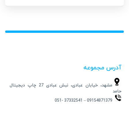
آدرس مجموعه
مشهد، خیابان عبادی، نبش عبادی 27 چاپ دیجیتال
حامد
09154871379 – 37332541 -051