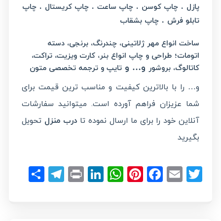
.
.
.
.
پازل
چاپ کوسن
چاپ ساعت
چاپ کریستال
چاپ
.
تابلو فرش
چاپ بشقاب
ساخت انواع مهر ژلاتینی، چندرنگ، برنجی، دسته
؛
اتومات
طراحی و چاپ انواع بنر، کارت ویزیت، تراکت،
و… و
کاتالوگ، بروشور
تایپ و ترجمه تخصصی متون
و… را با بالاترین کیفیت و مناسب ترین قیمت برای
شما عزیزان فراهم آورده است. میتوانید سفارشات
آنلاین خود را برای ما ارسال نموده تا
درب منزل
تحویل
بگیرید
legram
hare
LinkedIn
Print
WhatsApp
Pinterest
Facebook
Email
Twitter