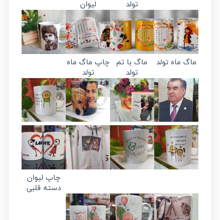
تولد
لیوان
ماگ ماه تولد
ماگ با تم
چاپ ماگ ماه
تولد
تولد
چاپ لیوان
دسته قلبی