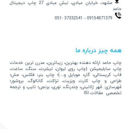
مشهد، خیابان عبادی، نبش عبادی 27 چاپ دیجیتال
حامد
09154871379 – 37332541 -051
همه چیز درباره ما
چاپ حامد ارائه دهنده بهترین، زیباترین، مدرن ترین خدمات
چاپ سابلیمیشن (چاپ روی لیوان، تیشرت، سنگ، ساعت،
قاب کریستالی، گارد موبایل و…)؛ چاپ بنر، فلکس، مش؛
طراحی و چاپ کارت ویزیت، تراکت، کاتالوگ، بروشور؛
مُهرسازی: مُهر ژلاتینی، چندرنگ، نوری، برنجی؛ تایپ و ترجمه
تخصصی مقالات ISI