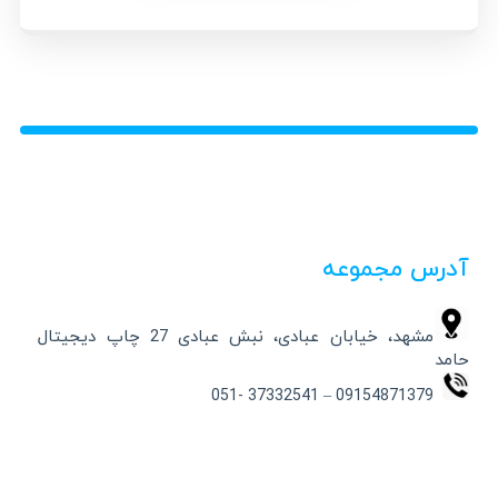
آدرس مجموعه
مشهد، خیابان عبادی، نبش عبادی 27 چاپ دیجیتال
حامد
09154871379 – 37332541 -051