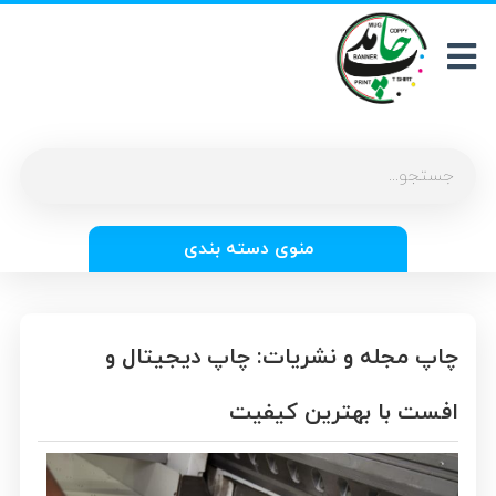
منوی دسته بندی
چاپ مجله و نشریات: چاپ دیجیتال و
افست با بهترین کیفیت