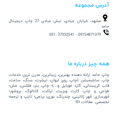
آدرس مجموعه
مشهد، خیابان عبادی، نبش عبادی 27 چاپ دیجیتال
حامد
09154871379 – 37332541 -051
همه چیز درباره ما
چاپ حامد ارائه دهنده بهترین، زیباترین، مدرن ترین خدمات
چاپ سابلیمیشن (چاپ روی لیوان، تیشرت، سنگ، ساعت،
قاب کریستالی، گارد موبایل و…)؛ چاپ بنر، فلکس، مش؛
طراحی و چاپ کارت ویزیت، تراکت، کاتالوگ، بروشور؛
مُهرسازی: مُهر ژلاتینی، چندرنگ، نوری، برنجی؛ تایپ و ترجمه
تخصصی مقالات ISI