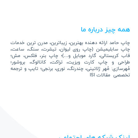
همه چیز درباره ما
چاپ حامد ارائه دهنده بهترین، زیباترین، مدرن ترین خدمات
چاپ سابلیمیشن (چاپ روی لیوان، تیشرت، سنگ، ساعت،
قاب کریستالی، گارد موبایل و…)؛ چاپ بنر، فلکس، مش؛
طراحی و چاپ کارت ویزیت، تراکت، کاتالوگ، بروشور؛
مُهرسازی: مُهر ژلاتینی، چندرنگ، نوری، برنجی؛ تایپ و ترجمه
تخصصی مقالات ISI
لینک شبکه های اجتماعی