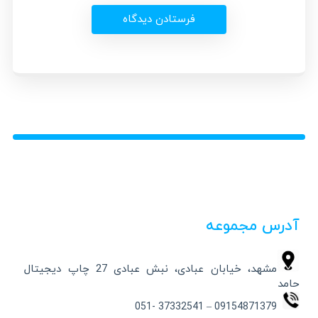
آدرس مجموعه
مشهد، خیابان عبادی، نبش عبادی 27 چاپ دیجیتال
حامد
09154871379 – 37332541 -051