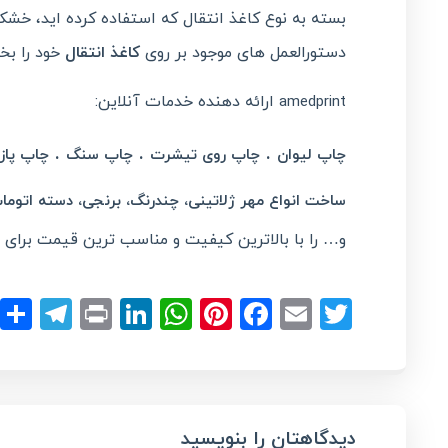
بسته به نوع کاغذ انتقال که استفاده کرده اید، خ
دستورالعمل های موجود بر روی
کاغذ انتقال
خود را بخو
ارائه دهنده خدمات آنلاین:
amedprint
.
.
.
چاپ لیوان
چاپ روی تیشرت
چاپ سنگ
چاپ پاز
ساخت انواع مهر ژلاتینی، چندرنگ، برنجی، دسته اتوما
و… را با بالاترین کیفیت و مناسب ترین قیمت برای ش
ram
LinkedIn
Print
WhatsApp
Pinterest
Facebook
Email
Twitter
دیدگاهتان را بنویسید