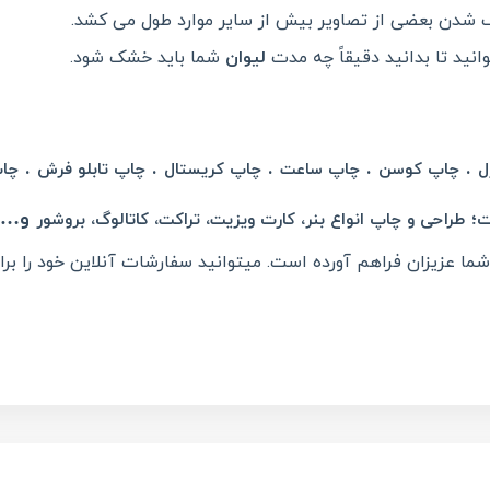
شک شدن بعضی از تصاویر بیش از سایر موارد طول می کشد.
انید تا بدانید دقیقاً چه مدت
لیوان
شما باید خشک شود.
.
.
.
.
.
ل
چاپ کوسن
چاپ ساعت
چاپ کریستال
چاپ تابلو فرش
چا
؛
و… 
ت
طراحی و چاپ انواع بنر، کارت ویزیت، تراکت، کاتالوگ، بروشور
ما عزیزان فراهم آورده است. میتوانید سفارشات آنلاین خود را برای
Teleg
Share