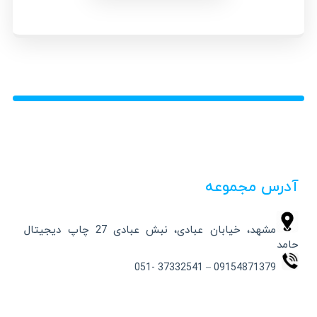
آدرس مجموعه
مشهد، خیابان عبادی، نبش عبادی 27 چاپ دیجیتال
حامد
09154871379 – 37332541 -051