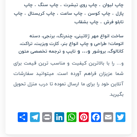
.
.
.
چاپ لیوان
چاپ روی تیشرت
چاپ سنگ
چاپ
.
.
.
.
پازل
چاپ کوسن
چاپ ساعت
چاپ کریستال
چاپ
.
تابلو فرش
چاپ بشقاب
ساخت انواع مهر ژلاتینی، چندرنگ، برنجی، دسته
؛
اتومات
طراحی و چاپ انواع بنر، کارت ویزیت، تراکت،
و… و
کاتالوگ، بروشور
تایپ و ترجمه تخصصی متون
و… را با بالاترین کیفیت و مناسب ترین قیمت برای
شما عزیزان فراهم آورده است. میتوانید سفارشات
آنلاین خود را برای ما ارسال نموده تا درب منزل تحویل
بگیرید.
legram
hare
LinkedIn
Print
WhatsApp
Pinterest
Facebook
Email
Twitter