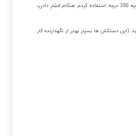
را با فشار محکم فشار دهید. من 85 ثانیه و زمان اولیه 320 و ثانویه 350 درجه استفاده کردم. هنگام فشار دادن،
یید. (این دستکش ها بسیار بهتر از نگهدارنده کار