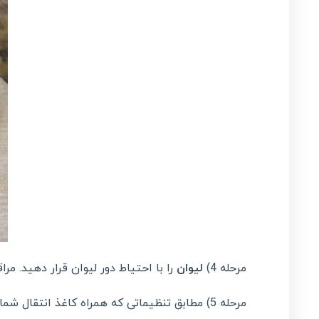
مرحله 4)
لیوان
را با احتیاط دور لیوان قرار دهید. مر
مرحله 5) مطابق تنظیماتی که همراه کاغذ انتقال شما است، در فر (نه اجاق توستر یا مایکروویو!) قرار دهید. من 14 دقیقه در دمای 425 درجه پختم.