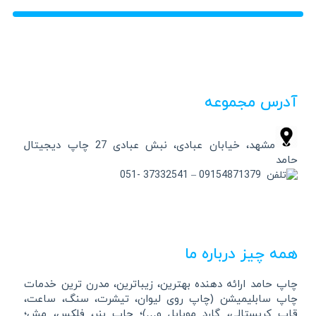
آدرس مجموعه
مشهد، خیابان عبادی، نبش عبادی 27 چاپ دیجیتال
حامد
09154871379 – 37332541 -051
همه چیز درباره ما
چاپ حامد ارائه دهنده بهترین، زیباترین، مدرن ترین خدمات
چاپ سابلیمیشن (چاپ روی لیوان، تیشرت، سنگ، ساعت،
قاب کریستالی، گارد موبایل و…)؛ چاپ بنر، فلکس، مش؛