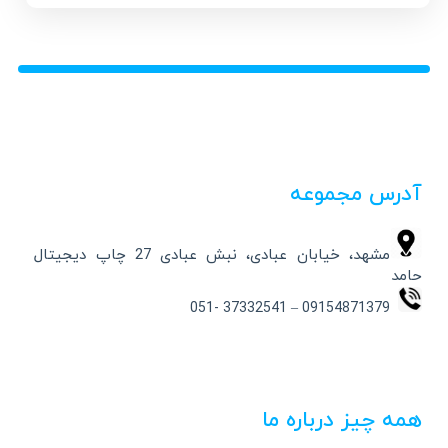
آدرس مجموعه
مشهد، خیابان عبادی، نبش عبادی 27 چاپ دیجیتال
حامد
09154871379 – 37332541 -051
همه چیز درباره ما