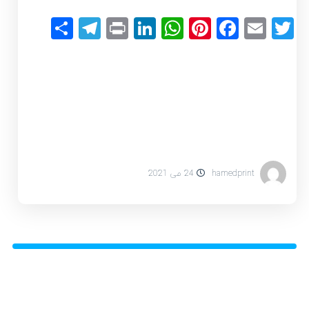
elegram
Share
LinkedIn
Print
WhatsApp
Pinterest
Facebook
Email
Twitter
hamedprint
24 می 2021