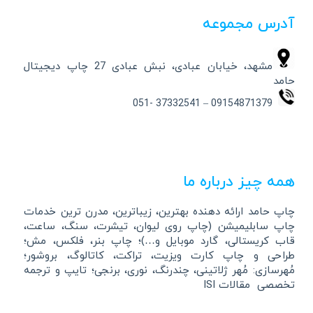
آدرس مجموعه
مشهد، خیابان عبادی، نبش عبادی 27 چاپ دیجیتال
حامد
09154871379 – 37332541 -051
همه چیز درباره ما
چاپ حامد ارائه دهنده بهترین، زیباترین، مدرن ترین خدمات
چاپ سابلیمیشن (چاپ روی لیوان، تیشرت، سنگ، ساعت،
قاب کریستالی، گارد موبایل و…)؛ چاپ بنر، فلکس، مش؛
طراحی و چاپ کارت ویزیت، تراکت، کاتالوگ، بروشور؛
مُهرسازی: مُهر ژلاتینی، چندرنگ، نوری، برنجی؛ تایپ و ترجمه
تخصصی مقالات ISI