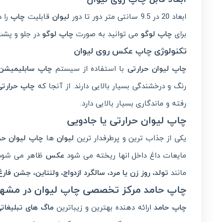
ابعاد 20 در 9.5 سانتی متر دور تا دور
لیوان
قابلیت
چاپ
را د
برای
چاپ لوگو
می توانید به صورت
چاپ لوگو
در جلو و پش
تکنولوژی چاپ عکس روی لیوان
چاپ لیوان حرارتی
با استفاده از سیستم
چاپ سابلیمیشن
رنگ و درخشندگی بسیار بالایی دارند. از آنجا که
چاپ حرارتی
رفته و ماندگاری بسیار بالایی دارد.
چاپ لیوان حرارتی یا جادویی
یکی از جذاب ترین و پرطرفدار ترین
لیوان
ها
چاپ لیوان حرا
مایعات داغ داخل انها ریخته می شود
عکس
ظاهر می شود.
مانند
تولد
،
روز زن یا مرد
،
سالگرد ازدواج
،
ولنتاین
،
جشن فارغ
چاپ حامد مرکز تخصصی چاپ لیوان در مشهد 
چاپ حامد
ارائه دهنده بهترین و زیباترین
ماگ های تبلیغات