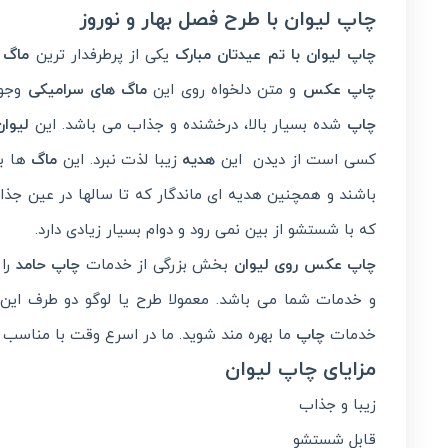
چاپ لیوان با طرح فصل بهار و نوروز
چاپ لیوان با تم عیدتان مبارک
یکی از پرطرفدار ترین
ماگ
ه
چاپ عکس
و متن دلخواه روی این
ماگ های سرامیکی
وجود
چاپ
شده بسیار بالا، درخشنده و جذاب می باشد. این
لیوان
کسی است از دیدن این
هدیه
زیبا لذت نبرد. این
ماگ
ها ب
باشند و همچنین هدیه ای ماندگار که تا سالها در عین جذ
که با شستشو از بین نمی رود و دوام بسیار زیادی دارد.
چاپ عکس روی
لیوان
بخش بزرگی از خدمات
چاپ حامد
را
و خدمات شما می باشد. معمولا طرح یا لوگو دو طرف این
خدمات
چاپ
ما بهره مند شوید. ما در اسرع وقت با مناس
مزایای چاپ لیوان
زیبا و جذاب
قابل شستشو