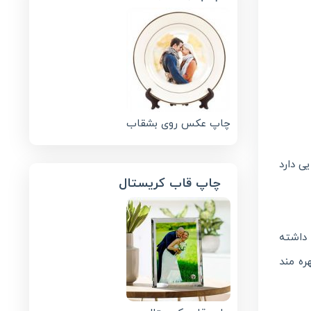
چاپ عکس روی بشقاب
یی دارد
چاپ قاب کریستال
 داشته
ره مند