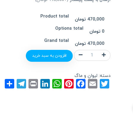
Product total
470,000 تومان
Options total
0 تومان
Grand total
470,000 تومان
چاپ
افزودن به سبد خرید
لیوان
با
تم
دسته:
لیوان و ماگ
عیدتان
gram
e
LinkedIn
Print
WhatsApp
Pinterest
Facebook
Email
Twitter
مبارک
عدد