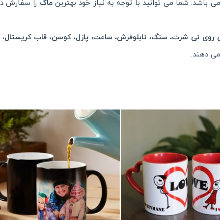
 باشد. شما می توانید با توجه به نیاز خود بهترین
ماگ
را سفارش داد
روی تی شرت
،
سنگ
،
تابلوفرش
،
ساعت
،
پازل
،
کوسن
،
قاب کریستال
،
می دهند.