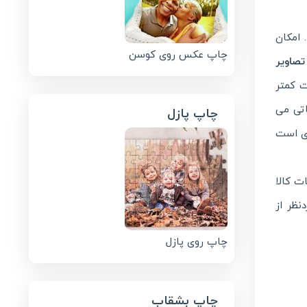
 امکان
چاپ عکس روی کوسن
تصاویر
ت کمتر
اتی می
چاپ پازل
ی است
ت کالا
نظر از
چاپ روی پازل
چاپ بشقاب