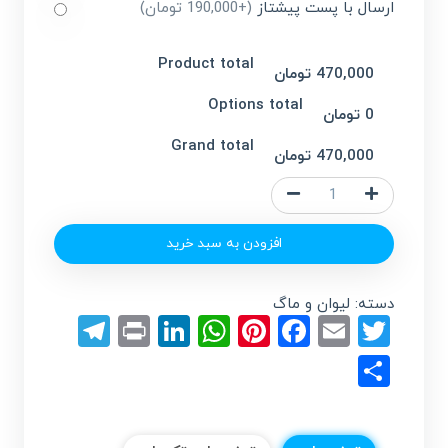
ارسال با پست پیشتاز
(+190,000 تومان)
Product total
470,000 تومان
Options total
0 تومان
Grand total
470,000 تومان
چاپ
ماگ
فانتزی
افزودن به سبد خرید
عدد
دسته:
لیوان و ماگ
egram
LinkedIn
Print
WhatsApp
Pinterest
Facebook
Email
Twitter
Share