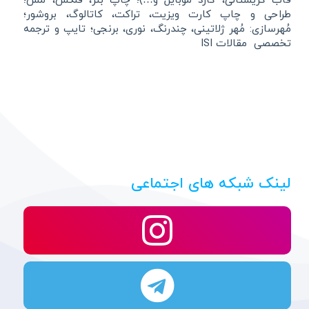
قاب کریستالی، گارد موبایل و…)؛ چاپ بنر، فلکس، مش؛
طراحی و چاپ کارت ویزیت، تراکت، کاتالوگ، بروشور؛
مُهرسازی: مُهر ژلاتینی، چندرنگ، نوری، برنجی؛ تایپ و ترجمه
تخصصی مقالات ISI
لینک شبکه های اجتماعی