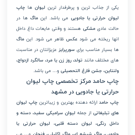
یکی از جذاب ترین و پرطرفدار ترین
لیوان
ها
چاپ
لیوان حرارتی یا جادویی
می باشد. این
ماگ
ها در
حالت عادی
مشکی
هستند و وقتی مایعات داغ داخل
انها ریخته می شود
عکس
ظاهر می شود. این
ماگ
ها بسیار مناسب برای
سورپرایز
عزیزانتان در مناسبت
های مختلف مانند
تولد
،
روز زن یا مرد
،
سالگرد ازدواج
،
ولنتاین
،
جشن فارغ التحصیلی
و… می باشد.
چاپ حامد مرکز تخصصی چاپ لیوان
حرارتی یا جادویی در مشهد
چاپ حامد
ارائه دهنده بهترین و زیباترین
چاپ
لیوان
های تبلیغاتی
از جمله
لیوان سرامیکی سفید
،
دسته و
داخل رنگی
،
لیوان دسته قلبی
،
لیوان حرارتی یا
جادویی
،
ماگ شیشه ای
،
ماگ اکلیلی
،
فنجان
و… می