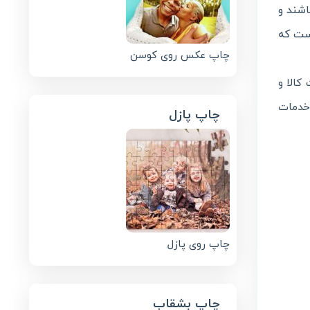
شند و
ست که
چاپ عکس روی کوسن
کالا و
 خدمات
چاپ پازل
چاپ روی پازل
چاپ بشقاب