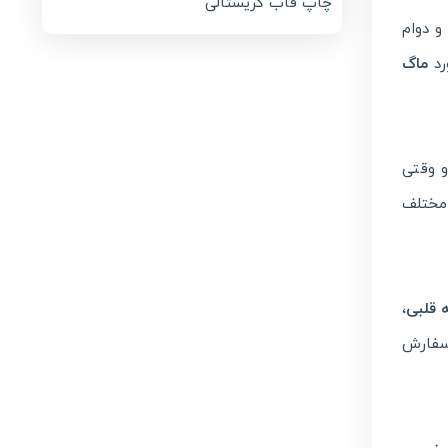
چاپ قاب کریستالی
و دوام
رد
ماگ
 وقتی
 مختلف
 قلبی
،
سفارش