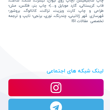
چاپ سابلیمیشن (چاپ روی لیوان، تیشرت، سنگ، ساعت،
قاب کریستالی، گارد موبایل و…)؛ چاپ بنر، فلکس، مش؛
طراحی و چاپ کارت ویزیت، تراکت، کاتالوگ، بروشور؛
مُهرسازی: مُهر ژلاتینی، چندرنگ، نوری، برنجی؛ تایپ و ترجمه
تخصصی مقالات ISI
لینک شبکه های اجتماعی