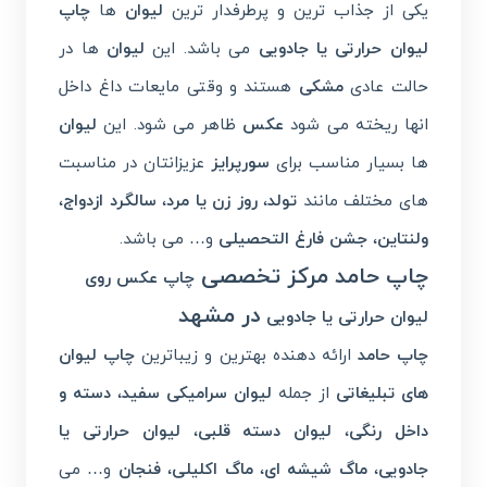
یکی از جذاب ترین و پرطرفدار ترین
لیوان
ها
چاپ
لیوان حرارتی یا جادویی
می باشد. این
لیوان
ها در
حالت عادی
مشکی
هستند و وقتی مایعات داغ داخل
انها ریخته می شود
عکس
ظاهر می شود. این
لیوان
ها بسیار مناسب برای
سورپرایز
عزیزانتان در مناسبت
های مختلف مانند
تولد
،
روز زن یا مرد
،
سالگرد ازدواج
،
ولنتاین
،
جشن فارغ التحصیلی
و… می باشد.
چاپ حامد مرکز تخصصی
چاپ عکس روی
در مشهد
لیوان حرارتی یا جادویی
چاپ حامد
ارائه دهنده بهترین و زیباترین
چاپ
لیوان
های تبلیغاتی
از جمله
لیوان سرامیکی سفید
،
دسته و
داخل رنگی
،
لیوان دسته قلبی
،
لیوان حرارتی یا
جادویی
،
ماگ شیشه ای
،
ماگ اکلیلی
،
فنجان
و… می