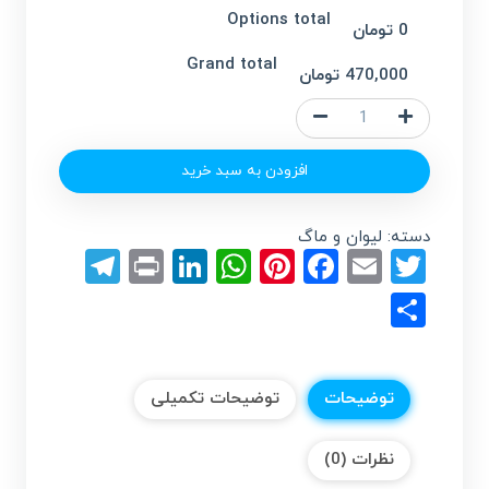
Options total
0 تومان
Grand total
470,000 تومان
ماگ
تبریک
روز
افزودن به سبد خرید
مهندس
عدد
دسته:
لیوان و ماگ
egram
LinkedIn
Print
WhatsApp
Pinterest
Facebook
Email
Twitter
Share
توضیحات
توضیحات تکمیلی
نظرات (0)