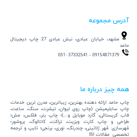
آدرس مجموعه
مشهد، خیابان عبادی، نبش عبادی 27 چاپ دیجیتال
حامد
09154871379 – 37332541 -051
همه چیز درباره ما
چاپ حامد ارائه دهنده بهترین، زیباترین، مدرن ترین خدمات
چاپ سابلیمیشن (چاپ روی لیوان، تیشرت، سنگ، ساعت،
قاب کریستالی، گارد موبایل و…)؛ چاپ بنر، فلکس، مش؛
طراحی و چاپ کارت ویزیت، تراکت، کاتالوگ، بروشور؛
مُهرسازی: مُهر ژلاتینی، چندرنگ، نوری، برنجی؛ تایپ و ترجمه
تخصصی مقالات ISI