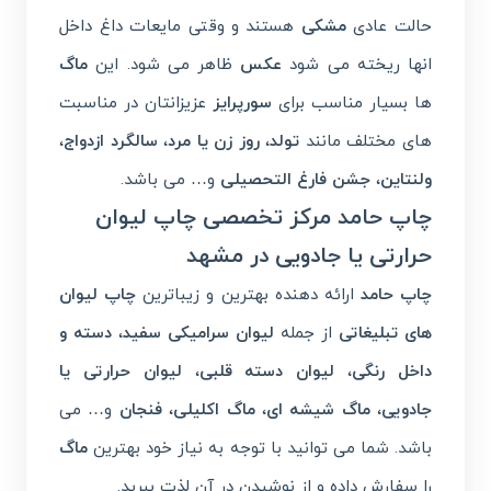
حالت عادی
مشکی
هستند و وقتی مایعات داغ داخل
انها ریخته می شود
عکس
ظاهر می شود. این
ماگ
ها بسیار مناسب برای
سورپرایز
عزیزانتان در مناسبت
های مختلف مانند
تولد
،
روز زن یا مرد
،
سالگرد ازدواج
،
ولنتاین
،
جشن فارغ التحصیلی
و… می باشد.
چاپ حامد مرکز تخصصی چاپ لیوان
حرارتی یا جادویی در مشهد
چاپ حامد
ارائه دهنده بهترین و زیباترین
چاپ
لیوان
های تبلیغاتی
از جمله
لیوان سرامیکی سفید
،
دسته و
داخل رنگی
،
لیوان دسته قلبی
،
لیوان حرارتی یا
جادویی
،
ماگ شیشه ای
،
ماگ اکلیلی
،
فنجان
و… می
باشد. شما می توانید با توجه به نیاز خود بهترین
ماگ
را سفارش داده و از نوشیدن در آن لذت ببرید.