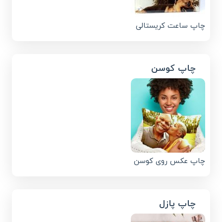
چاپ ساعت کریستالی
چاپ کوسن
چاپ عکس روی کوسن
چاپ پازل