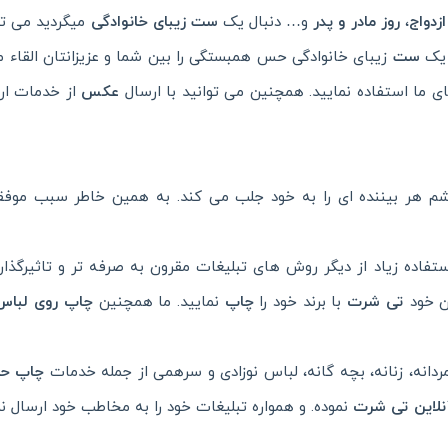
زدواج
،
روز مادر و پدر
و… دنبال یک
ست زیبای خانوادگی
میگردید می توا
ن یک
ست
زیبای خانوادگی حس همبستگی را بین شما و عزیزانتان القاء م
 ما استفاده نمایید. همچنین می توانید با ارسال
عکس
از خدمات ارز
م هر بیننده ای را به خود جلب می کند. به همین خاطر سبب موفق
اده زیاد از دیگر روش های تبلیغات مقرون به صرفه تر و تاثیرگذار
ان خود
تی شرت
با برند خود را
چاپ
نمایید. ما همچنین
چاپ روی لباس
دانه، زنانه، بچه گانه، لباس نوزادی و سرهمی از جمله خدمات
چاپ حا
لاین تی شرت
نموده. و همواره تبلیغات خود را به مخاطب خود ارسال نم