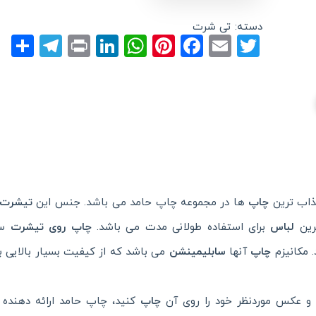
دسته:
تی شرت
gram
e
LinkedIn
Print
WhatsApp
Pinterest
Facebook
Email
Twitter
جذاب ترین
چاپ
ها در مجموعه
چاپ حامد
می باشد. جنس این
تیشرت 
رین
لباس
برای استفاده طولانی مدت می باشد.
چاپ روی تیشرت
سف
. مکانیزم
چاپ
آنها
سابلیمینشن
می باشد که از کیفیت بسیار بالایی بر
و عکس موردنظر خود را روی آن
چاپ
کنید، چاپ حامد ارائه دهنده 