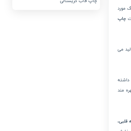
چاپ قاب کریستالی
گ مورد
ات
چاپ
لید می
 داشته
ره مند
 قلبی
،