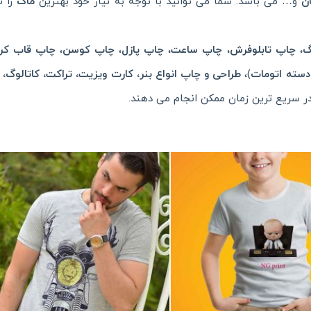
ن
و… می باشد. شما می توانید با توجه به نیاز خود بهترین
ماگ
را 
گ
،
چاپ تابلوفرش
،
چاپ ساعت
،
چاپ پازل
،
چاپ کوسن
،
چاپ قاب کر
 دسته اتومات
)،
طراحی و چاپ انواع بنر، کارت ویزیت، تراکت، کاتالوگ، 
 در سریع ترین زمان ممکن انجام می دهند.