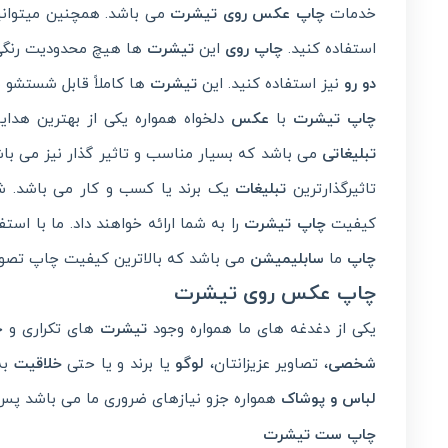
خدمات
چاپ عکس روی تیشرت
می باشد. همچنین میتوانید
استفاده کنید.
چاپ روی
این
تیشرت
ها هیچ محدودیت رنگی ندارد
دو رو
نیز استفاده کنید. این
تیشرت
ها کاملاً قابل شستشو
چاپ تیشرت
با
عکس
دلخواه همواره یکی از بهترین هدا
تبلیغاتی
می باشد که بسیار مناسب و تاثیر گذار نیز می باش
تاثیرگذارترین
تبلیغات
یک برند یا کسب و کار می باشد. شما
کیفیت
چاپ تیشرت
را به شما ارائه خواهند داد. ما با است
چاپ
ما
سابلیمیشن
می باشد که بالاترین کیفیت چاپ تصویر 
چاپ عکس روی تیشرت
یکی از دغدغه های ما همواره وجود
تیشرت
های تکراری و خس
شخصی
، تصاویر عزیزانتان،
لوگو
یا برند و یا حتی
خلاقیت
به
لباس و پوشاک
همواره جزو نیازهای ضروری ما می باشد پس
چاپ ست تیشرت