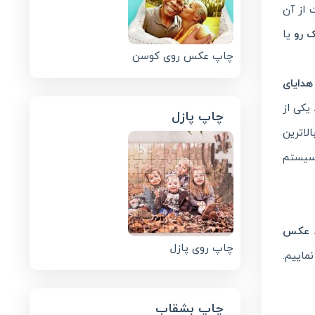
 از آن
 رو
یا
چاپ عکس روی کوسن
هدایای
یکی از
چاپ پازل
لاترین
سیستم
د
عکس
چاپ روی پازل
ماییم.
چاپ بشقاب