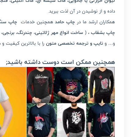
لیوان حرارتی یا جادویی
،
ماگ شیشه ای
،
ماگ اکلیلی
،
فنجا
داده و از نوشیدن در آن لذت ببرید.
همکاران ارشد ما در
چاپ حامد
همچنین خدمات
چاپ سن
چاپ بشقاب
، (
ساخت انواع مهر ژلاتینی، چندرنگ، برنجی،
و… و
تایپ و ترجمه تخصصی متون
را با بالاترین کیفیت و
همچنین ممکن است دوست داشته باشید;