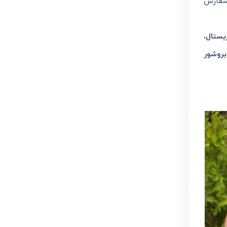
سفارش
یستال
،
بروشور