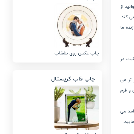
نید از
ی کند.
نده ما
چاپ عکس روی بشقاب
یت در
چاپ قاب کریستال
 تر می
و فرم
مد
می
ایید.