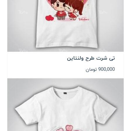
تی شرت طرح ولنتاین
900,000
تومان