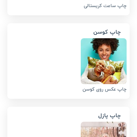
چاپ ساعت کریستالی
چاپ کوسن
چاپ عکس روی کوسن
چاپ پازل