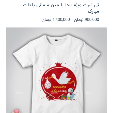
تی شرت ویژه یلدا با متن مامانی یلدات
مبارک
محدوده
900,000
تومان
–
1,400,000
تومان
قیمت:
900,000 تومان
تا
1,400,000 تومان