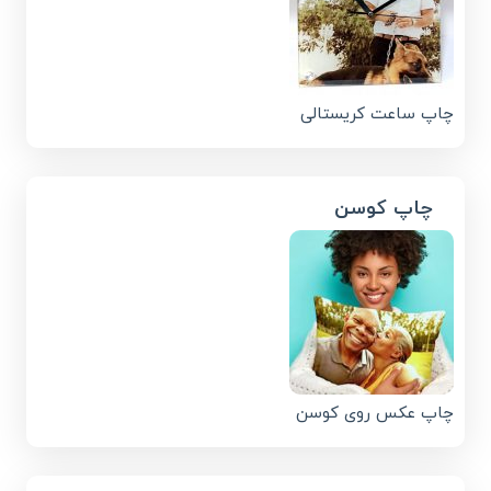
چاپ ساعت کریستالی
چاپ کوسن
چاپ عکس روی کوسن