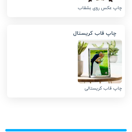
چاپ عکس روی بشقاب
چاپ قاب کریستال
چاپ قاب کریستالی