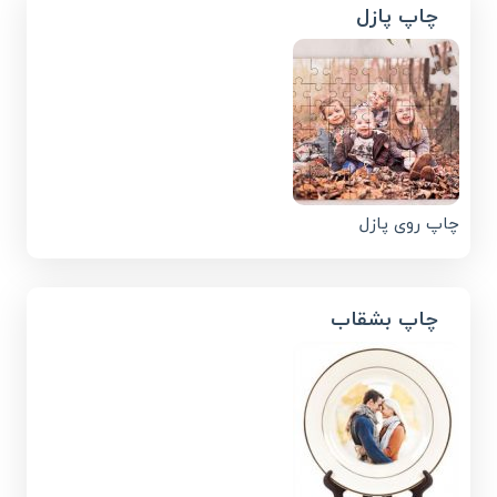
چاپ پازل
چاپ روی پازل
چاپ بشقاب