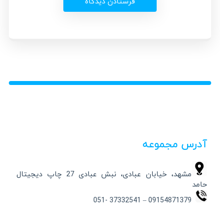
آدرس مجموعه
مشهد، خیابان عبادی، نبش عبادی 27 چاپ دیجیتال
حامد
09154871379 – 37332541 -051