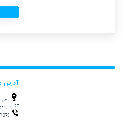
آدرس م
مشهد،
27 چاپ دیجیتال حامد
09154871379 – 37332541 -051