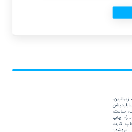
زیباترین،
بلیمیشن
گ، ساعت،
و…)؛ چاپ
اپ کارت
بروشور؛