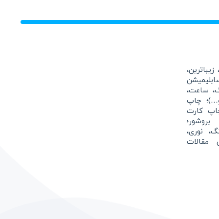
زیباترین،
بلیمیشن
گ، ساعت،
و…)؛ چاپ
اپ کارت
بروشور؛
نگ، نوری،
 مقالات