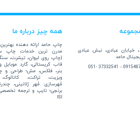
جموعه
همه چیز درباره ما
چاپ حامد ارائه دهنده بهترین، 
 خیابان عبادی، نبش عبادی
مدرن ترین خدمات چاپ سا
(چاپ روی لیوان، تیشرت، سن
قاب کریستالی، گارد موبایل 
بنر، فلکس، مش؛ طراحی و چ
ویزیت، تراکت، کاتالوگ، 
مُهرسازی: مُهر ژلاتینی، چندر
برنجی؛ تایپ و ترجمه تخصصی
ISI