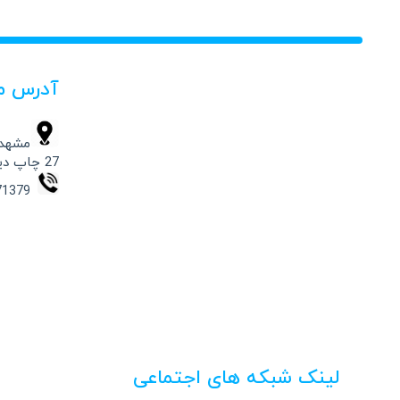
آدرس م
مشهد،
27 چاپ دیجیتال حامد
09154871379 – 37332541 -051
لینک شبکه های اجتماعی