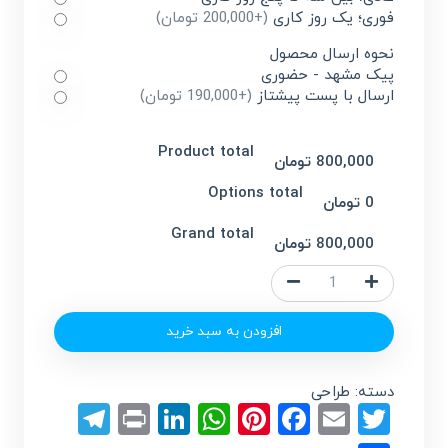
فوری؛ یک روز کاری
(+200,000 تومان)
نحوه ارسال محصول
پیک مشهد - حضوری
ارسال با پست پیشتاز
(+190,000 تومان)
Product total
800,000 تومان
Options total
0 تومان
Grand total
800,000 تومان
طراحی
تراکت
دو
افزودن به سبد خرید
رو
عدد
دسته:
طراحی
egram
LinkedIn
Print
WhatsApp
Pinterest
Facebook
Email
Twitter