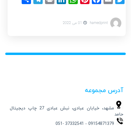
hamedprint
01 می 2022
آدرس مجموعه
مشهد، خیابان عبادی، نبش عبادی 27 چاپ دیجیتال
حامد
09154871379 – 37332541 -051