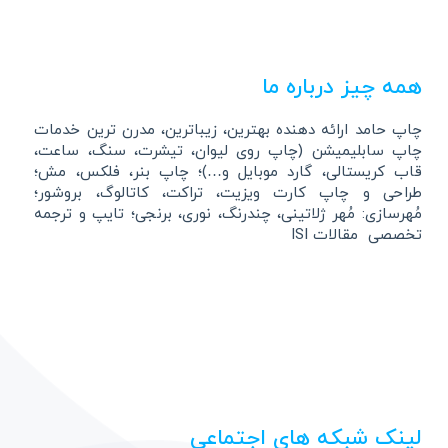
همه چیز درباره ما
چاپ حامد ارائه دهنده بهترین، زیباترین، مدرن ترین خدمات
چاپ سابلیمیشن (چاپ روی لیوان، تیشرت، سنگ، ساعت،
قاب کریستالی، گارد موبایل و…)؛ چاپ بنر، فلکس، مش؛
طراحی و چاپ کارت ویزیت، تراکت، کاتالوگ، بروشور؛
مُهرسازی: مُهر ژلاتینی، چندرنگ، نوری، برنجی؛ تایپ و ترجمه
تخصصی مقالات ISI
لینک شبکه های اجتماعی