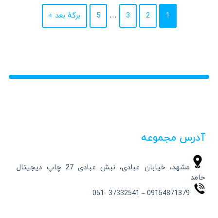
1
2
3
…
5
برگهٔ بعد »
آدرس مجموعه
مشهد، خیابان عبادی، نبش عبادی 27 چاپ دیجیتال
حامد
09154871379 – 37332541 -051