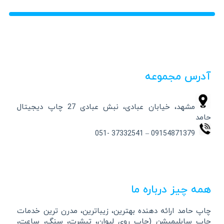
آدرس مجموعه
مشهد، خیابان عبادی، نبش عبادی 27 چاپ دیجیتال
حامد
09154871379 – 37332541 -051
همه چیز درباره ما
چاپ حامد ارائه دهنده بهترین، زیباترین، مدرن ترین خدمات
چاپ سابلیمیشن (چاپ روی لیوان، تیشرت، سنگ، ساعت،