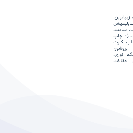
زیباترین،
بلیمیشن
گ، ساعت،
و…)؛ چاپ
اپ کارت
بروشور؛
نگ، نوری،
 مقالات