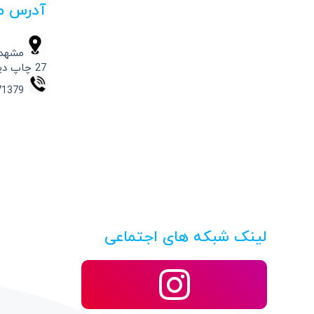
آدرس م
مشهد،
27 چاپ دیجیتال حامد
09154871379 – 37332541 -051
لینک شبکه های اجتماعی