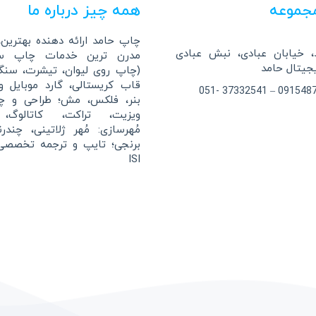
جموعه
همه چیز درباره ما
چاپ حامد ارائه دهنده بهترین، 
 خیابان عبادی، نبش عبادی
مدرن ترین خدمات چاپ سا
(چاپ روی لیوان، تیشرت، سن
قاب کریستالی، گارد موبایل 
بنر، فلکس، مش؛ طراحی و چ
ویزیت، تراکت، کاتالوگ، 
مُهرسازی: مُهر ژلاتینی، چندر
برنجی؛ تایپ و ترجمه تخصصی
ISI