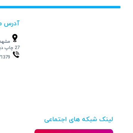
آدرس م
مشهد،
27 چاپ دیجیتال حامد
09154871379 – 37332541 -051
لینک شبکه های اجتماعی