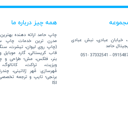
جموعه
همه چیز درباره ما
چاپ حامد ارائه دهنده بهترین، 
 خیابان عبادی، نبش عبادی
مدرن ترین خدمات چاپ سا
(چاپ روی لیوان، تیشرت، سن
قاب کریستالی، گارد موبایل 
بنر، فلکس، مش؛ طراحی و چ
ویزیت، تراکت، کاتالوگ، 
مُهرسازی: مُهر ژلاتینی، چندر
برنجی؛ تایپ و ترجمه تخصصی
ISI