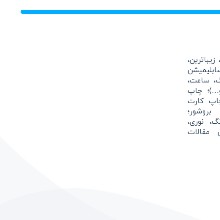
زیباترین،
بلیمیشن
گ، ساعت،
و…)؛ چاپ
اپ کارت
بروشور؛
نگ، نوری،
 مقالات