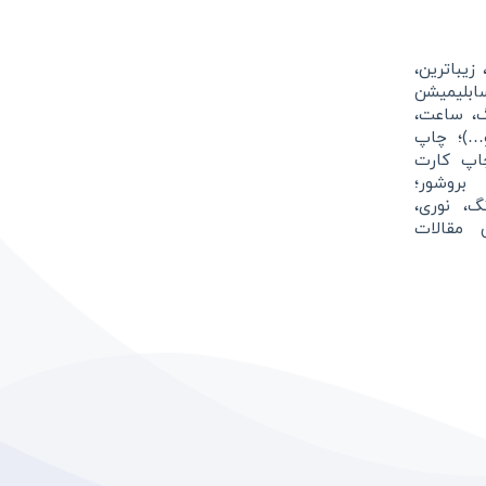
زیباترین،
بلیمیشن
گ، ساعت،
و…)؛ چاپ
اپ کارت
بروشور؛
نگ، نوری،
 مقالات