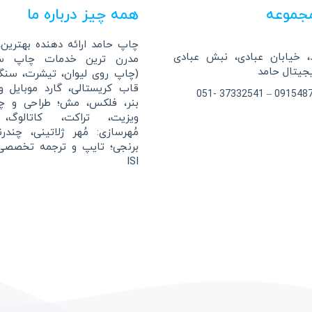
جموعه
همه چیز درباره ما
چاپ حامد ارائه دهنده بهترین، 
 خیابان عبادی، نبش عبادی
مدرن ترین خدمات چاپ سا
(چاپ روی لیوان، تیشرت، سن
قاب کریستالی، گارد موبایل 
بنر، فلکس، مش؛ طراحی و چ
ویزیت، تراکت، کاتالوگ، 
مُهرسازی: مُهر ژلاتینی، چندر
برنجی؛ تایپ و ترجمه تخصصی
ISI