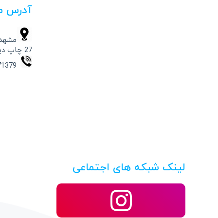
آدرس م
مشهد،
27 چاپ دیجیتال حامد
09154871379 – 37332541 -051
لینک شبکه های اجتماعی