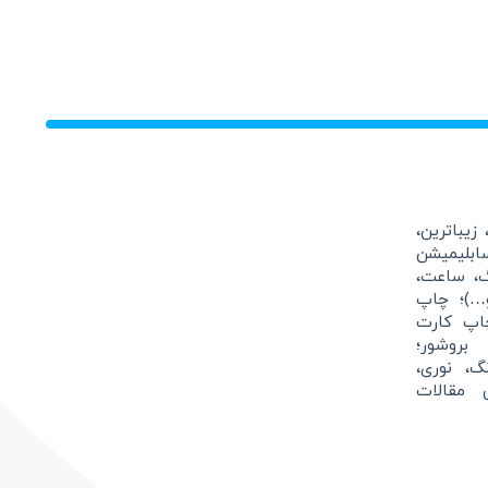
زیباترین،
بلیمیشن
گ، ساعت،
و…)؛ چاپ
اپ کارت
بروشور؛
نگ، نوری،
 مقالات