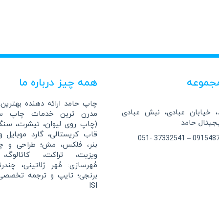
جموعه
همه چیز درباره ما
چاپ حامد ارائه دهنده بهترین، 
 خیابان عبادی، نبش عبادی
مدرن ترین خدمات چاپ سا
(چاپ روی لیوان، تیشرت، سن
قاب کریستالی، گارد موبایل 
بنر، فلکس، مش؛ طراحی و چ
ویزیت، تراکت، کاتالوگ، 
مُهرسازی: مُهر ژلاتینی، چندر
برنجی؛ تایپ و ترجمه تخصصی
ISI