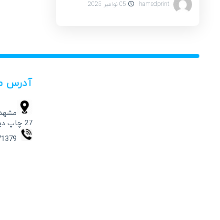
hamedprint
05 نوامبر 2025
آدرس م
مشهد،
27 چاپ دیجیتال حامد
09154871379 – 37332541 -051