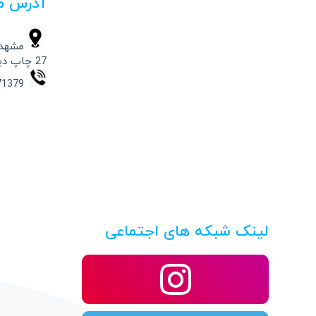
آدرس م
مشهد،
27 چاپ دیجیتال حامد
09154871379 – 37332541 -051
لینک شبکه های اجتماعی