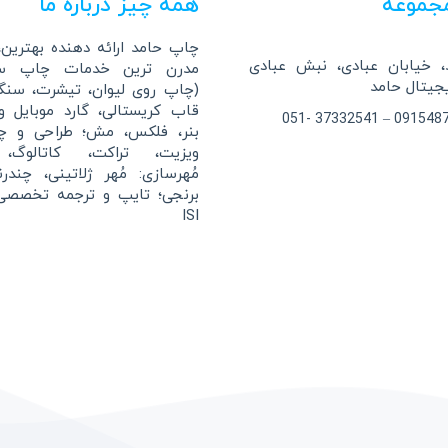
جموعه
همه چیز درباره ما
چاپ حامد ارائه دهنده بهترین، 
 خیابان عبادی، نبش عبادی
مدرن ترین خدمات چاپ سا
(چاپ روی لیوان، تیشرت، سن
قاب کریستالی، گارد موبایل 
بنر، فلکس، مش؛ طراحی و چ
ویزیت، تراکت، کاتالوگ، 
مُهرسازی: مُهر ژلاتینی، چندر
برنجی؛ تایپ و ترجمه تخصصی
ISI