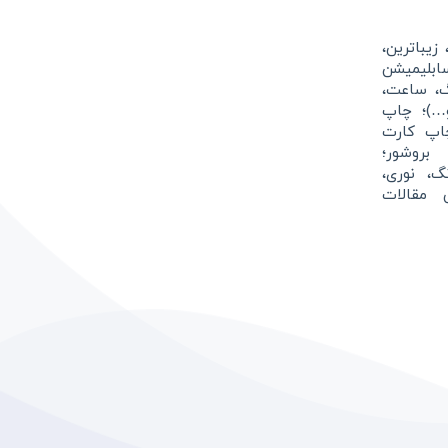
زیباترین،
بلیمیشن
گ، ساعت،
و…)؛ چاپ
اپ کارت
بروشور؛
نگ، نوری،
 مقالات