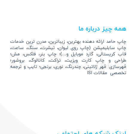
همه چیز درباره ما
چاپ حامد ارائه دهنده بهترین، زیباترین، مدرن ترین خدمات
چاپ سابلیمیشن (چاپ روی لیوان، تیشرت، سنگ، ساعت،
قاب کریستالی، گارد موبایل و…)؛ چاپ بنر، فلکس، مش؛
طراحی و چاپ کارت ویزیت، تراکت، کاتالوگ، بروشور؛
مُهرسازی: مُهر ژلاتینی، چندرنگ، نوری، برنجی؛ تایپ و ترجمه
تخصصی مقالات ISI
لینک شبکه های اجتماعی