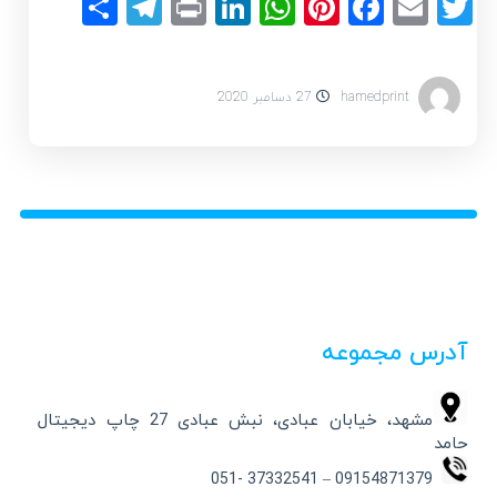
elegram
Share
LinkedIn
Print
WhatsApp
Pinterest
Facebook
Email
Twitter
hamedprint
27 دسامبر 2020
آدرس مجموعه
مشهد، خیابان عبادی، نبش عبادی 27 چاپ دیجیتال
حامد
09154871379 – 37332541 -051