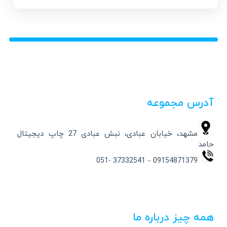
آدرس مجموعه
مشهد، خیابان عبادی، نبش عبادی 27 چاپ دیجیتال
حامد
09154871379 – 37332541 -051
همه چیز درباره ما