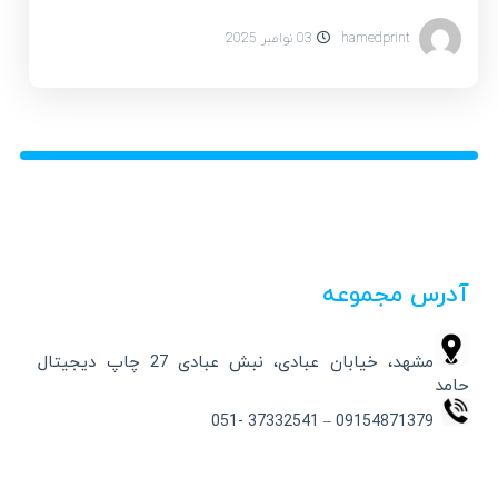
hamedprint
03 نوامبر 2025
آدرس مجموعه
مشهد، خیابان عبادی، نبش عبادی 27 چاپ دیجیتال
حامد
09154871379 – 37332541 -051